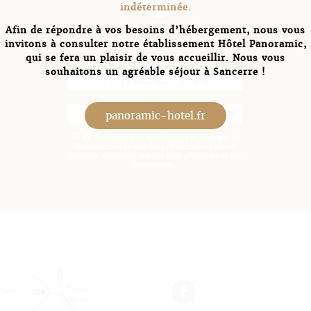
TOP
indéterminée.
Afin de répondre à vos besoins d’hébergement, nous vous
invitons à consulter notre établissement Hôtel Panoramic,
qui se fera un plaisir de vous accueillir. Nous vous
Demande d’informations
souhaitons un agréable séjour à Sancerre !
CONTACTEZ-NOUS
panoramic-hotel.fr
En soumettant ce formulaire, j'accepte que les
informations saisies dans ce formulaire soient
utilisées, exploitées, traitées pour permettre de me
recontacter.
f