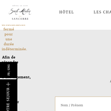
Le Clos
St
HÔTEL
LES CH
Martin
est
actuellement
fermé
pour
une
durée
indéterminée.
Afin de
répondre
ENG
à vos
/
besoins
FR
d’hébergement,
nous
k
vous
invitons
à
consulter
notre