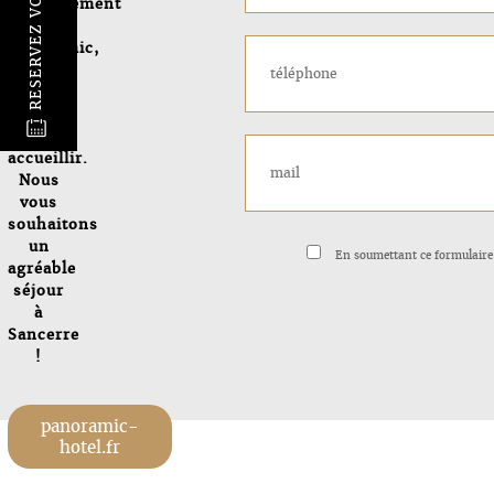
RESERVEZ VOTRE SEJOUR
établissement
Hôtel
Panoramic,
qui se
fera un
plaisir
@
de vous
accueillir.
Nous
vous
souhaitons
un
En soumettant ce formulaire, j
agréable
séjour
à
Sancerre
!
panoramic-
hotel.fr