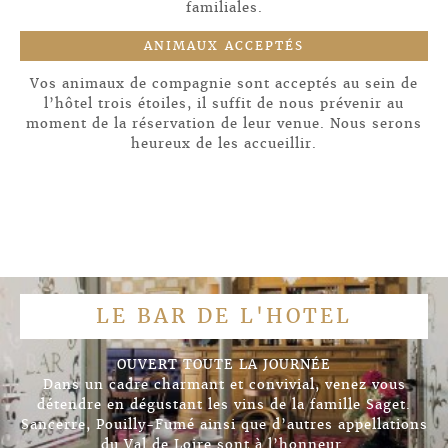
familiales.
ANIMAUX ACCEPTÉS
Vos animaux de compagnie sont acceptés au sein de
l’hôtel trois étoiles, il suffit de nous prévenir au
moment de la réservation de leur venue. Nous serons
heureux de les accueillir.
LE BAR DE L'HOTEL
OUVERT TOUTE LA JOURNÉE
Dans un cadre charmant et convivial, venez vous
détendre en dégustant les vins de la famille Saget.
Sancerre, Pouilly-Fumé ainsi que d’autres appellations
du Val de Loire sont à l’honneur.