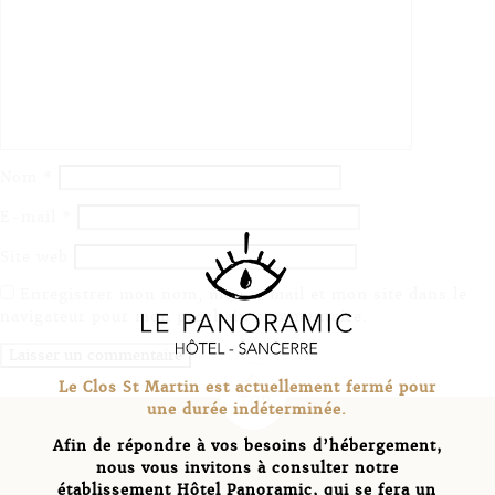
Nom
*
E-mail
*
Site web
Enregistrer mon nom, mon e-mail et mon site dans le
navigateur pour mon prochain commentaire.
c
Le Clos St Martin est actuellement fermé pour
TOP
une durée indéterminée.
Afin de répondre à vos besoins d’hébergement,
nous vous invitons à consulter notre
établissement Hôtel Panoramic, qui se fera un
Demande d’informations