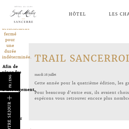
Le Clos
St
HÔTEL
LES CH
Martin
est
actuellement
fermé
pour
une
durée
TRAIL SANCERRO
indéterminée.
Afin de
répondre
mardi 28 juillet
ENG
à vos
Cette année pour la quatrième édition, les 
/
besoins
FR
d’hébergement,
Pour beaucoup d’entre eux, ils avaient choi
nous
k
espérons vous retrouver encore plus nombre
vous
invitons
à
consulter
notre