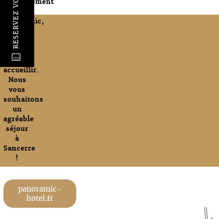
RESERVEZ VOTRE SEJOUR
établissement
Hôtel
Panoramic,
qui se
fera un
plaisir
@
de vous
accueillir.
Nous
vous
souhaitons
un
agréable
séjour
à
Sancerre
!
panoramic-
hotel.fr